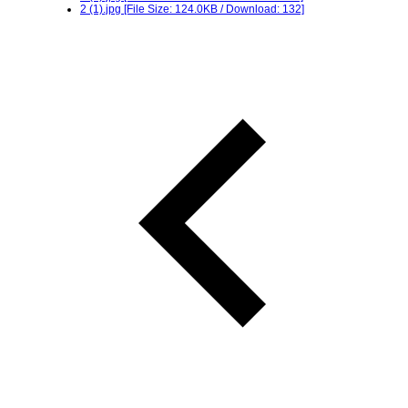
2 (1).jpg
[File Size: 124.0KB / Download: 132]