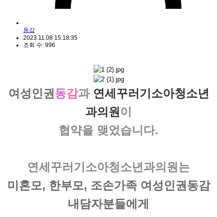
동감
2023.11.08 15:18:35
조회 수: 996
여성인권
동
감
과
연세꾸러기소아청소년
과의원
이
협약
을 맺었습니다.
연세꾸러기소아청소년과의원
는
미혼모, 한부모, 조손가족
여성인권동감
내담자분들에게