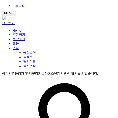
로그인
MENU
상담하기
Home
후원하기
동감소개
활동
소식
동감소식
활동보고
협약기관
복지소식
여성인권동감과 '연세꾸러기소아청소년과의원'이 협약을 맺었습니다.