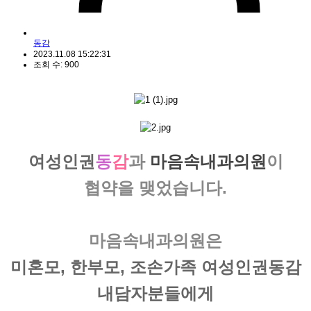
동감
2023.11.08 15:22:31
조회 수: 900
여성인권
동
감
과
마음속내과의원
이
협약
을 맺었습니다.
마음속내과의원은
미혼모, 한부모, 조손가족
여성인권동감
내담자분들에게