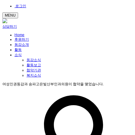
로그인
MENU
상담하기
Home
후원하기
동감소개
활동
소식
동감소식
활동보고
협약기관
복지소식
여성인권동감과 송파고은빛산부인과의원이 협약을 맺었습니다.