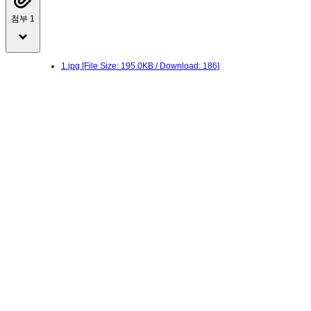
첨부 1
1.jpg
[File Size: 195.0KB / Download: 186]