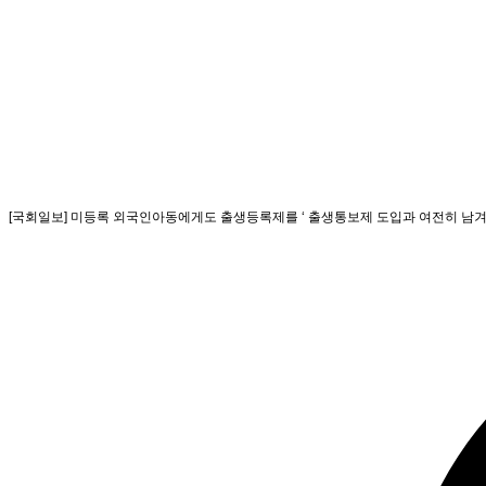
[국회일보] 미등록 외국인아동에게도 출생등록제를 ‘ 출생통보제 도입과 여전히 남겨진