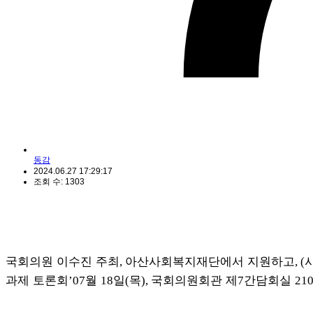
동감
2024.06.27 17:29:17
조회 수: 1303
국회의원 이수진 주최
아산사회복지재단에서 지원하고
,
, (
과제 토론회
월
일
목
국회의원회관 제
간담회실
’07
18
(
),
7
21