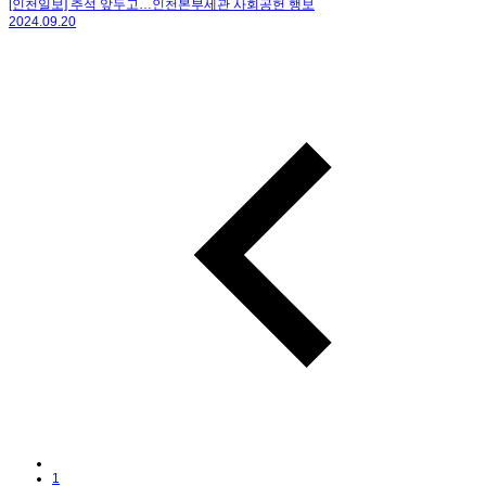
[인천일보] 추석 앞두고…인천본부세관 사회공헌 행보
2024.09.20
1