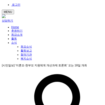
로그인
MENU
상담하기
Home
후원하기
동감소개
활동
소식
동감소식
활동보고
협약기관
복지소식
[시민일보] ‘미혼모·한부모 지원체계 개선과제 토론회’ 오는 18일 개최