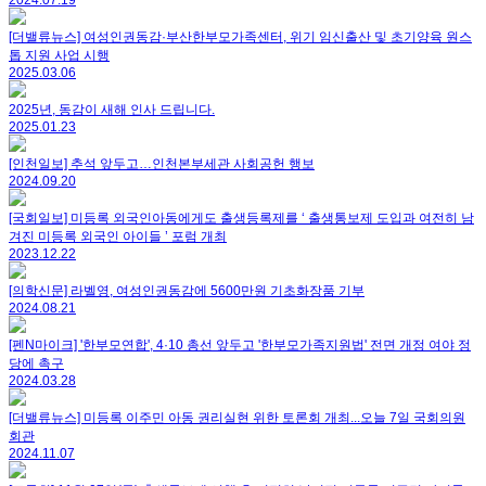
[더밸류뉴스] 여성인권동감·부산한부모가족센터, 위기 임신출산 및 초기양육 원스
톱 지원 사업 시행
2025.03.06
2025년, 동감이 새해 인사 드립니다.
2025.01.23
[인천일보] 추석 앞두고…인천본부세관 사회공헌 행보
2024.09.20
[국회일보] 미등록 외국인아동에게도 출생등록제를 ‘ 출생통보제 도입과 여전히 남
겨진 미등록 외국인 아이들 ’ 포럼 개최
2023.12.22
[의학신문] 라벨영, 여성인권동감에 5600만원 기초화장품 기부
2024.08.21
[펜N마이크] '한부모연합', 4·10 총선 앞두고 '한부모가족지원법' 전면 개정 여야 정
당에 촉구
2024.03.28
[더밸류뉴스] 미등록 이주민 아동 권리실현 위한 토론회 개최...오늘 7일 국회의원
회관
2024.11.07