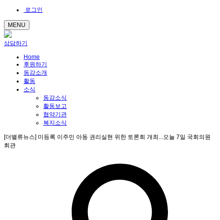
로그인
MENU
상담하기
Home
후원하기
동감소개
활동
소식
동감소식
활동보고
협약기관
복지소식
[더밸류뉴스] 미등록 이주민 아동 권리실현 위한 토론회 개최...오늘 7일 국회의원
회관