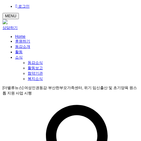
로그인
MENU
상담하기
Home
후원하기
동감소개
활동
소식
동감소식
활동보고
협약기관
복지소식
[더밸류뉴스] 여성인권동감·부산한부모가족센터, 위기 임신출산 및 초기양육 원스
톱 지원 사업 시행