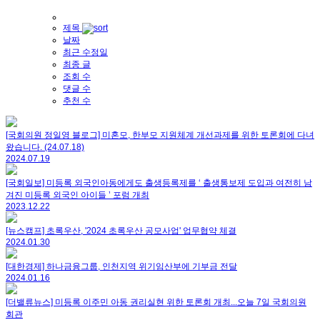
제목
날짜
최근 수정일
최종 글
조회 수
댓글 수
추천 수
[국회의원 정일영 블로그] 미혼모, 한부모 지원체계 개선과제를 위한 토론회에 다녀
왔습니다. (24.07.18)
2024.07.19
[국회일보] 미등록 외국인아동에게도 출생등록제를 ‘ 출생통보제 도입과 여전히 남
겨진 미등록 외국인 아이들 ’ 포럼 개최
2023.12.22
[뉴스캠프] 초록우산, '2024 초록우산 공모사업' 업무협약 체결
2024.01.30
[대한경제] 하나금융그룹, 인천지역 위기임산부에 기부금 전달
2024.01.16
[더밸류뉴스] 미등록 이주민 아동 권리실현 위한 토론회 개최...오늘 7일 국회의원
회관