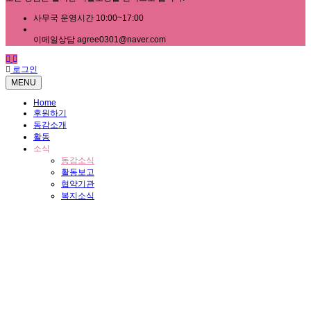
사무국 운영시간 10:00~17:00
이메일상담 agree0301@naver.com
로그인
MENU
Home
후원하기
동감소개
활동
소식
동감소식
활동보고
협약기관
복지소식