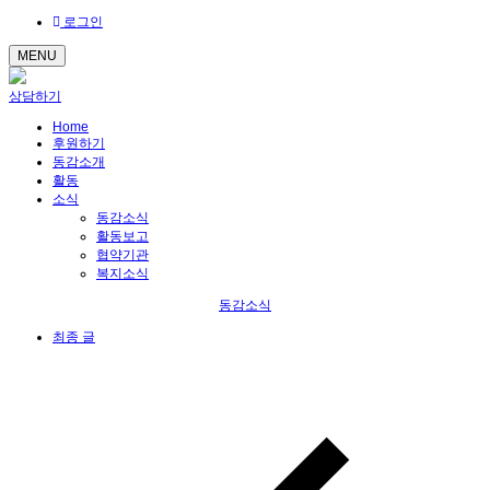
로그인
MENU
상담하기
Home
후원하기
동감소개
활동
소식
동감소식
활동보고
협약기관
복지소식
동감소식
최종 글