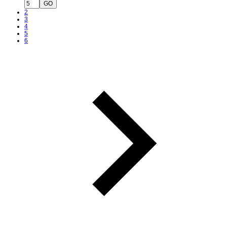
GO
2
3
4
5
6