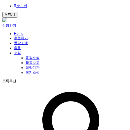
로그인
MENU
상담하기
Home
후원하기
동감소개
활동
소식
동감소식
활동보고
협약기관
복지소식
초록우산