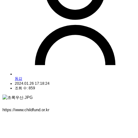
동감
2024.01.26 17:18:24
조회 수: 859
https://www.childfund.or.kr