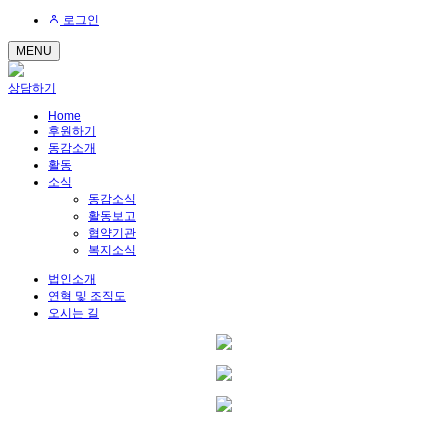
로그인
MENU
상담하기
Home
후원하기
동감소개
활동
소식
동감소식
활동보고
협약기관
복지소식
법인소개
연혁 및 조직도
오시는 길