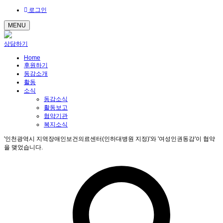
로그인
MENU
상담하기
Home
후원하기
동감소개
활동
소식
동감소식
활동보고
협약기관
복지소식
'인천광역시 지역장애인보건의료센터(인하대병원 지정)'와 '여성인권동감'이 협약
을 맺었습니다.