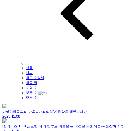
제목
날짜
최근 수정일
최종 글
조회 수
댓글 수
추천 수
여성인권동감과 '마음속내과의원'이 협약을 맺었습니다.
2023.11.08
[빌리어즈] HLB 글로벌, 재가 한부모·미혼모 등 여성을 위한 의류·패션잡화 기부