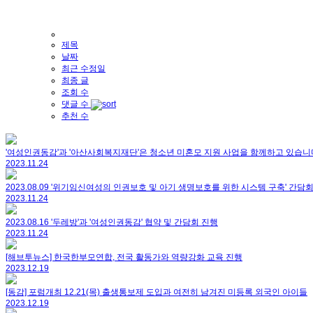
제목
날짜
최근 수정일
최종 글
조회 수
댓글 수
추천 수
'여성인권동감'과 '아산사회복지재단'은 청소년 미혼모 지원 사업을 함께하고 있습니
2023.11.24
2023.08.09 '위기임신여성의 인권보호 및 아기 생명보호를 위한 시스템 구축' 간담
2023.11.24
2023.08.16 '두레방'과 '여성인권동감' 협약 및 간담회 진행
2023.11.24
[해브투뉴스] 한국한부모연합, 전국 활동가와 역량강화 교육 진행
2023.12.19
[동감] 포럼개최 12.21(목) 출생통보제 도입과 여전히 남겨진 미등록 외국인 아이들
2023.12.19