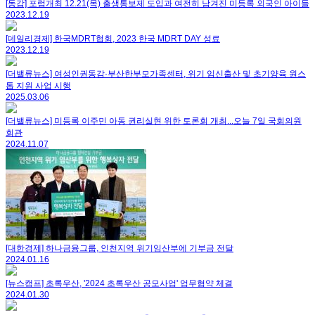
[동감] 포럼개최 12.21(목) 출생통보제 도입과 여전히 남겨진 미등록 외국인 아이들
2023.12.19
[데일리경제] 한국MDRT협회, 2023 한국 MDRT DAY 성료
2023.12.19
[더밸류뉴스] 여성인권동감·부산한부모가족센터, 위기 임신출산 및 초기양육 원스
톱 지원 사업 시행
2025.03.06
[더밸류뉴스] 미등록 이주민 아동 권리실현 위한 토론회 개최...오늘 7일 국회의원
회관
2024.11.07
[대한경제] 하나금융그룹, 인천지역 위기임산부에 기부금 전달
2024.01.16
[뉴스캠프] 초록우산, '2024 초록우산 공모사업' 업무협약 체결
2024.01.30