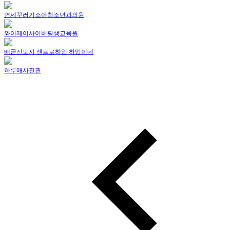
연세꾸러기소아청소년과의원
와이제이사이버평생교육원
배곧신도시 센트로하임 하임이네
하루애사진관