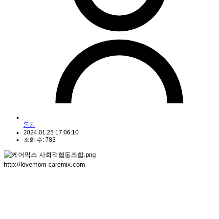
동감
2024.01.25 17:06:10
조회 수: 783
http://lovemom-caremix.com