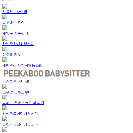
한국한부모연합
법무법인 광야
계양구 가족센터
함박종합사회복지관
이주와 가치
케어믹스 사회적협동조합
피카부 베이비시터
조은맘 산후도우미
송파 고은빛 산부인과 의원
안산파크심리상담센터
인천파크심리상담센터