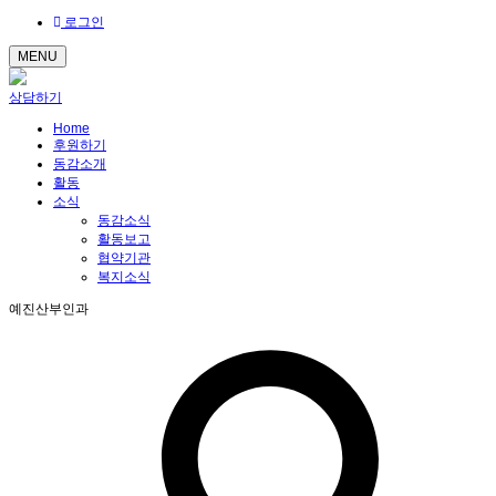
로그인
MENU
상담하기
Home
후원하기
동감소개
활동
소식
동감소식
활동보고
협약기관
복지소식
예진산부인과