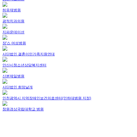
허유재병원
광적치과의원
지파운데이션
장'스 여성병원
사단법인 결혼이민가족지원연대
안산시청소년상담복지센터
산본제일병원
사단법인 희망날개
인천광역시 지역장애인보건의료센터(인하대병원 지정)
창원경상국립대학교 병원