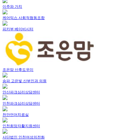
이주와 가치
케어믹스 사회적협동조합
피카부 베이비시터
조은맘 산후도우미
송파 고은빛 산부인과 의원
안산파크심리상담센터
인천파크심리상담센터
천안언어치료실
인천희망자활지원센터
사단법인 인천여성의전화