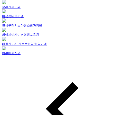
우리산부인과
마음속내과의원
연세꾸러기소아청소년과의원
와이제이사이버평생교육원
배곧신도시 센트로하임 하임이네
하루애사진관