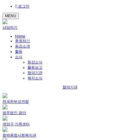
로그인
MENU
상담하기
Home
후원하기
동감소개
활동
소식
동감소식
활동보고
협약기관
복지소식
협약기관
한국한부모연합
법무법인 광야
계양구 가족센터
함박종합사회복지관