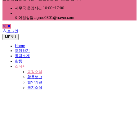
사무국 운영시간 10:00~17:00
이메일상담 agree0301@naver.com
로그인
MENU
Home
후원하기
동감소개
활동
소식
+
동감소식
활동보고
협약기관
복지소식