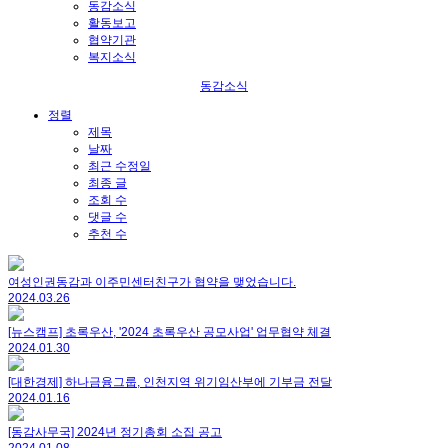
동감소식
활동보고
협약기관
복지소식
동감소식
정렬
제목
날짜
최근 수정일
최종 글
조회 수
댓글 수
추천 수
여성인권동감과 이주민센터친구가 협약을 맺었습니다.
2024.03.26
[뉴스캠프] 초록우산, '2024 초록우산 공모사업' 업무협약 체결
2024.01.30
[대한경제] 하나금융그룹, 인천지역 위기임산부에 기부금 전달
2024.01.16
[동감사무국] 2024년 정기총회 소집 공고