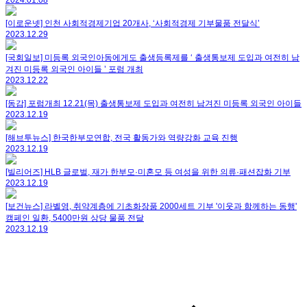
2024.01.08
[이로운넷] 인천 사회적경제기업 20개사, ‘사회적경제 기부물품 전달식’
2023.12.29
[국회일보] 미등록 외국인아동에게도 출생등록제를 ‘ 출생통보제 도입과 여전히 남
겨진 미등록 외국인 아이들 ’ 포럼 개최
2023.12.22
[동감] 포럼개최 12.21(목) 출생통보제 도입과 여전히 남겨진 미등록 외국인 아이들
2023.12.19
[해브투뉴스] 한국한부모연합, 전국 활동가와 역량강화 교육 진행
2023.12.19
[빌리어즈] HLB 글로벌, 재가 한부모·미혼모 등 여성을 위한 의류·패션잡화 기부
2023.12.19
[보건뉴스] 라벨영, 취약계층에 기초화장품 2000세트 기부 '이웃과 함께하는 동행'
캠페인 일환, 5400만원 상당 물품 전달
2023.12.19