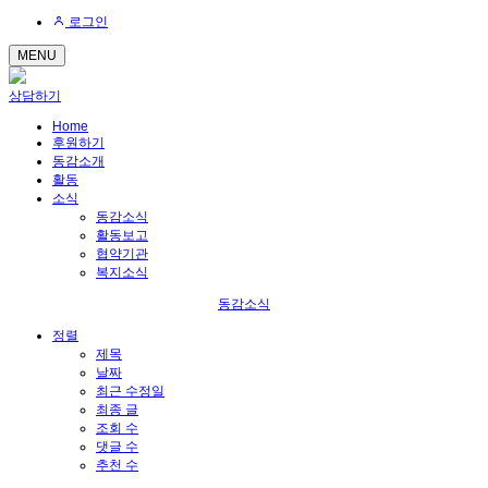
로그인
MENU
상담하기
Home
후원하기
동감소개
활동
소식
동감소식
활동보고
협약기관
복지소식
동감소식
정렬
제목
날짜
최근 수정일
최종 글
조회 수
댓글 수
추천 수