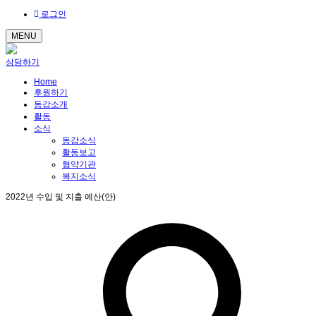
로그인
MENU
상담하기
Home
후원하기
동감소개
활동
소식
동감소식
활동보고
협약기관
복지소식
2022년 수입 및 지출 예산(안)