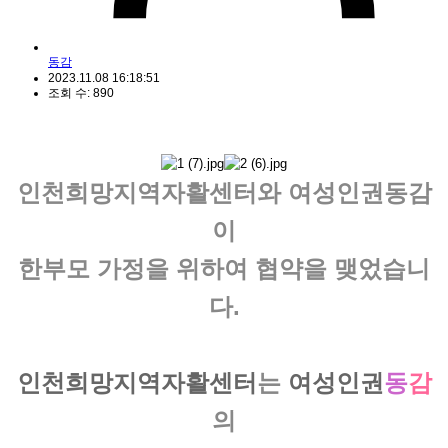
동감
2023.11.08 16:18:51
조회 수: 890
인천희망지역자활센터
와
여성인권동감
이
한부모 가정
을 위하여
협약
을 맺었습니
다.
인천희망지역자활센터
는
여성인권
동
감
의