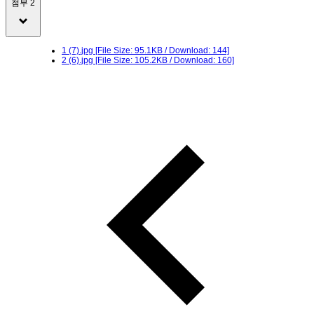
첨부 2
1 (7).jpg
[File Size: 95.1KB / Download: 144]
2 (6).jpg
[File Size: 105.2KB / Download: 160]