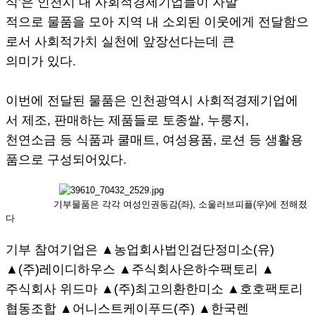
식’은 인천시 내 사회적경제기업들이 자발
적으로 물품을 모아 지역 내 소외된 이웃에게 전달함으
로서 사회적가치 실천에 앞장선다는데 큰
의미가 있다.
이번에 전달된 물품은 인천광역시 사회적경제기업에
서 제조, 판매하는 제품들로 토종쌀, 누룽지,
천연소금 등 식품과 쿨매트, 여성용품, 로션 등 생활용
품으로 구성되어있다.
기부물품은 각각 여성인권동감(좌), 소울러브피플(우)에 전해졌
다
기부 참여기업은 ▲농업회사법인검단정미소(유)
▲(주)레이디하우스 ▲주식회사은하수팩토리 ▲
주식회사 위드마 ▲(주)최고의환한미소 ▲호호팩토리
협동조합 ▲어니스트케이푸드(주) ▲한국렌