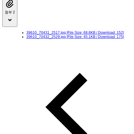
첨부 2
39610_70431_2517.jpg
[File Size: 68.8KB / Download: 152]
39610_70432_2529.jpg
[File Size: 45.1KB / Download: 175]